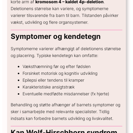
korte arm af
kromosom 4 – kaldet 4p-deletion
.
GENERELT
Deletionens størrelse kan variere, og symptomerne
Hvad koster en spiral?
varierer tilsvarende fra barn til barn. Tilstanden påvirker
vækst, udvikling og flere organsystemer.
Hvor sikker er prævention?
Hvordan kan hormoner påvirke humøret?
Symptomer og kendetegn
Hvordan skifter jeg prævention?
Symptomerne varierer afhængigt af deletionens størrelse
og placering. Typiske kendetegn kan omfatte:
Væksthæmning før og efter fødslen
Forsinket motorisk og kognitiv udvikling
Epilepsi eller tendens til kramper
Karakteristiske ansigtstræk
Eventuelle medfødte misdannelser (fx hjerte)
Behandling og støtte afhænger af barnets symptomer og
sker i samarbejde med relevante specialister. Tidlig
indsats kan forbedre barnets udvikling og livskvalitet.
Kan Wolf-Hirschhorn syndrom