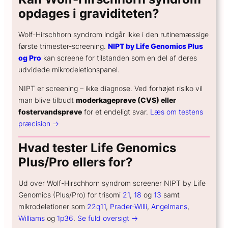
opdages i graviditeten?
Wolf-Hirschhorn syndrom indgår ikke i den rutinemæssige
første trimester-screening.
NIPT by Life Genomics Plus
og Pro
kan screene for tilstanden som en del af deres
udvidede mikrodeletionspanel.
NIPT er screening – ikke diagnose. Ved forhøjet risiko vil
man blive tilbudt
moderkageprøve (CVS) eller
fostervandsprøve
for et endeligt svar.
Læs om testens
præcision →
Hvad tester Life Genomics
Plus/Pro ellers for?
Ud over Wolf-Hirschhorn syndrom screener NIPT by Life
Genomics (Plus/Pro) for trisomi
21
,
18
og
13
samt
mikrodeletioner som
22q11
,
Prader-Willi
,
Angelmans
,
Williams
og
1p36
.
Se fuld oversigt →