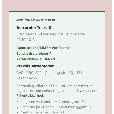
MEDICINSK ANSVARLIG
Alexander Tetzlaff
Speciallæge i almen medicin · Autoriseret
23.10.2013
Autorisation 0653F – Verificer på
Sundhedsstyrelsen ↗
VIRKSOMHED & TILSYN
PraksisJordemoder
CVR 45994619 · Gothersgade 150, 1123
København K
Behandling udføres på tre klinikker, som hver er
registreret som behandlingssted hos
Styrelsen for
Patientsikkerhed
:
Lægerne ved Søerne
– Gothersgade 150
Lægerne på Strøget
– Frederiksberggade 1A
Centrumlægerne
– Hillerød