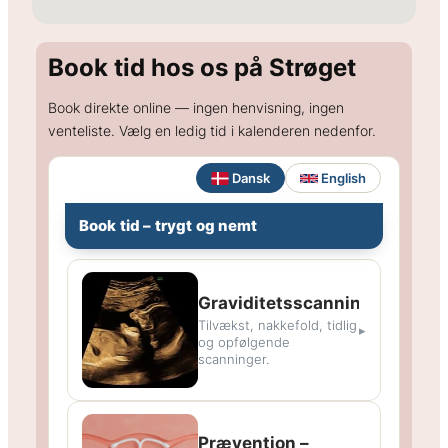
Book tid hos os på Strøget
Book direkte online — ingen henvisning, ingen
venteliste. Vælg en ledig tid i kalenderen nedenfor.
Dansk
English
Book tid – trygt og nemt
Graviditetsscanninger
Tilvækst, nakkefold, tidlig
▸
og opfølgende
scanninger.
Prævention –