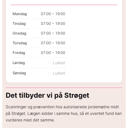
GENERELT
Mandag
07:00 – 19:00
Hvad koster en spiral?
Hvor sikker er prævention?
Tirsdag
07:00 – 19:00
Hvordan kan hormoner påvirke humøret?
Onsdag
07:00 – 19:00
Hvordan skifter jeg prævention?
Torsdag
07:00 – 19:00
Fredag
07:00 – 19:00
Lørdag
Lukket
Søndag
Lukket
Det tilbyder vi på Strøget
Scanninger og prævention hos autoriserede jordemødre midt
på Strøget. Lægen sidder i samme hus, så et uventet fund kan
vurderes med det samme.