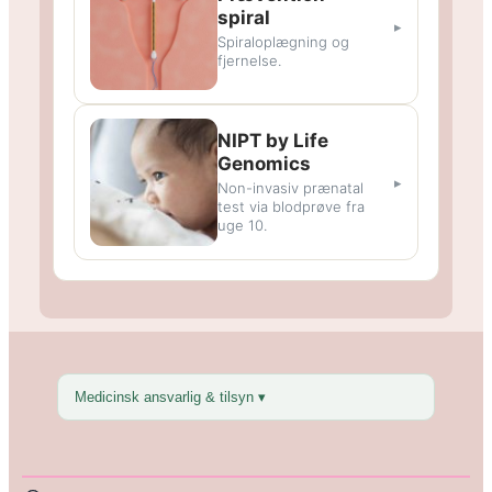
spiral
▸
Spiraloplægning og
fjernelse.
NIPT by Life
Genomics
▸
Non-invasiv prænatal
test via blodprøve fra
uge 10.
Medicinsk ansvarlig & tilsyn ▾