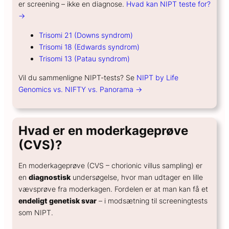
er screening – ikke en diagnose.
Hvad kan NIPT teste for?
GENERELT
→
Hvad koster en spiral?
Trisomi 21 (Downs syndrom)
Hvor sikker er prævention?
Trisomi 18 (Edwards syndrom)
Hvordan kan hormoner påvirke humøret?
Trisomi 13 (Patau syndrom)
Hvordan skifter jeg prævention?
Vil du sammenligne NIPT-tests? Se
NIPT by Life
Genomics vs. NIFTY vs. Panorama →
Hvad er en moderkageprøve
(CVS)?
En moderkageprøve (CVS – chorionic villus sampling) er
en
diagnostisk
undersøgelse, hvor man udtager en lille
vævsprøve fra moderkagen. Fordelen er at man kan få et
endeligt genetisk svar
– i modsætning til screeningtests
som NIPT.