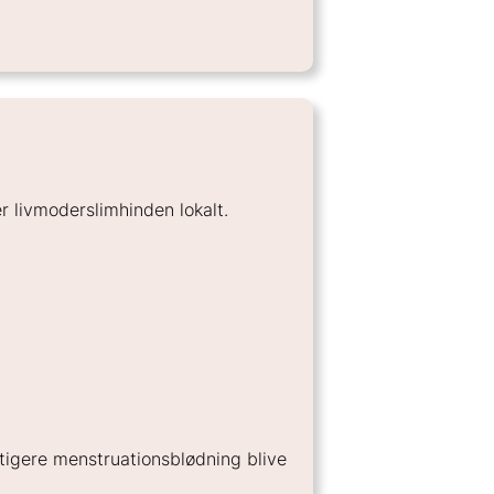
er livmoderslimhinden lokalt.
ftigere menstruationsblødning blive