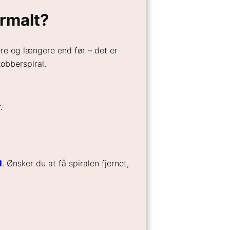
ormalt?
ere og længere end før – det er
kobberspiral.
.
l
. Ønsker du at få spiralen fjernet,