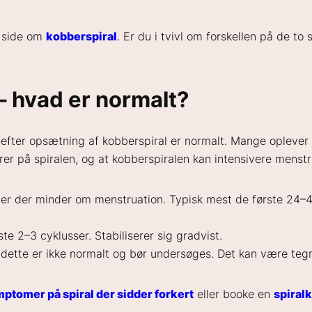
s side om
kobberspiral
. Er du i tvivl om forskellen på de to
– hvad er normalt?
 efter opsætning af kobberspiral er normalt. Mange opleve
er på spiralen, og at kobberspiralen kan intensivere menstru
r der minder om menstruation. Typisk mest de første 24–4
te 2–3 cyklusser. Stabiliserer sig gradvist.
dette er ikke normalt og bør undersøges. Det kan være tegn 
ptomer på spiral der sidder forkert
eller booke en
spiral