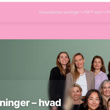
Graviditetsscanninger
NIPT-test
P
kninger – hvad