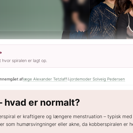
 hvor spiralen er lagt op.
ennemgået af
læge Alexander Tetzlaff
&
jordemoder Solveig Pedersen
– hvad er normalt?
spiral er kraftigere og længere menstruation – typisk med 
ger som humørsvingninger eller akne, da kobberspiralen er he