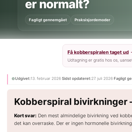
er normalt?
Fagligt gennemgået
Praksisjordemoder
Få kobberspiralen taget ud
Udtagning er gratis hos os, uanset
Udgivet:
13. februar 2026
·
Sidst opdateret:
27. juli 2026
·
Fagligt g
Kobberspiral bivirkninger 
Kort svar:
Den mest almindelige bivirkning ved kobber
det kan overraske. Der er ingen hormonelle bivirknin