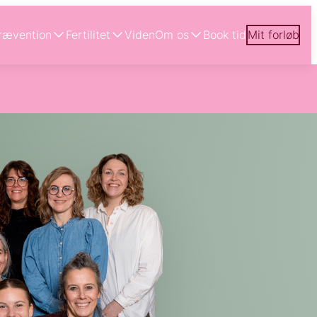
rævention
Fertilitet
Viden
Om os
Book tid
Mit forløb