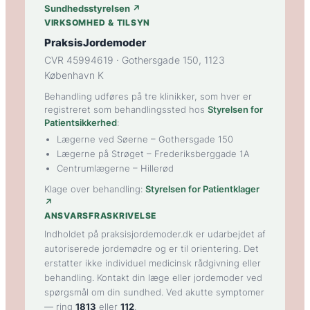
Sundhedsstyrelsen ↗
VIRKSOMHED & TILSYN
PraksisJordemoder
CVR 45994619 · Gothersgade 150, 1123
København K
Behandling udføres på tre klinikker, som hver er
registreret som behandlingssted hos
Styrelsen for
Patientsikkerhed
:
Lægerne ved Søerne
– Gothersgade 150
Lægerne på Strøget
– Frederiksberggade 1A
Centrumlægerne
– Hillerød
Klage over behandling:
Styrelsen for Patientklager
↗
ANSVARSFRASKRIVELSE
Indholdet på praksisjordemoder.dk er udarbejdet af
autoriserede jordemødre og er til orientering. Det
erstatter ikke individuel medicinsk rådgivning eller
behandling. Kontakt din læge eller jordemoder ved
spørgsmål om din sundhed. Ved akutte symptomer
— ring
1813
eller
112
.