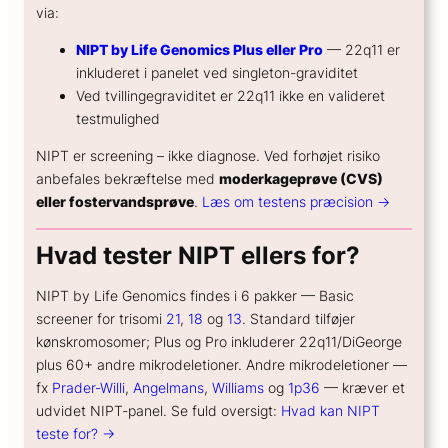
via:
NIPT by Life Genomics Plus eller Pro
— 22q11 er
inkluderet i panelet ved singleton-graviditet
Ved tvillingegraviditet er 22q11 ikke en valideret
testmulighed
NIPT er screening – ikke diagnose. Ved forhøjet risiko
anbefales bekræftelse med
moderkageprøve (CVS)
eller fostervandsprøve
.
Læs om testens præcision →
Hvad tester NIPT ellers for?
NIPT by Life Genomics findes i 6 pakker — Basic
screener for trisomi
21
,
18
og
13
. Standard tilføjer
kønskromosomer; Plus og Pro inkluderer 22q11/DiGeorge
plus 60+ andre mikrodeletioner. Andre mikrodeletioner —
fx
Prader-Willi
,
Angelmans
,
Williams
og
1p36
— kræver et
udvidet NIPT-panel. Se fuld oversigt:
Hvad kan NIPT
teste for? →