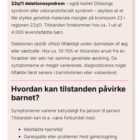
22q11 deletionssyndrom
– også kaldet DiGeorge
GENERELT
syndrom eller velocardiofacialt syndrom – skyldes at et
Hvad koster en spiral?
lille stykke genetisk materiale mangler på kromosom 22 i
Hvor sikker er prævention?
regionen 22q11. Tilstanden forekommer hos ca. 1 ud af
4.000 levendefødte børn.
Hvordan kan hormoner påvirke humøret?
Hvordan skifter jeg prævention?
Deletionen opstår oftest tilfældigt under dannelsen af æg
eller sædcelle. Hos ca. 10–15% er tilstanden arvet fra en
forælder der selv har samme genetiske ændring. Da
symptomerne er meget varierende, diagnosticeres nogle
tilfælde først senere i barndommen eller voksenlivet.
Hvordan kan tilstanden påvirke
barnet?
Symptomerne varierer betydeligt fra person til person.
Tilstanden kan bl.a. være forbundet med:
Medfødte hjertefejl
Ganespalte eller problemer med gane/sugning