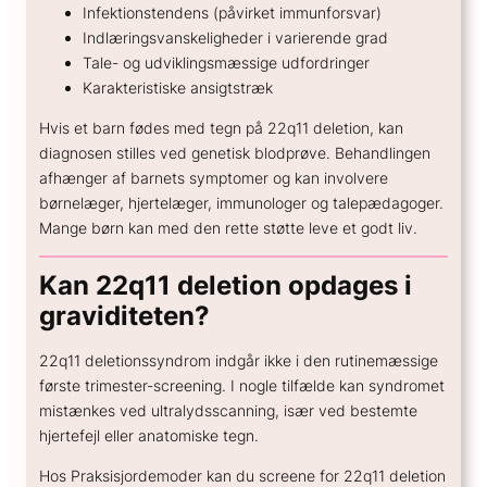
Infektionstendens (påvirket immunforsvar)
Indlæringsvanskeligheder i varierende grad
Tale- og udviklingsmæssige udfordringer
Karakteristiske ansigtstræk
Hvis et barn fødes med tegn på 22q11 deletion, kan
diagnosen stilles ved genetisk blodprøve. Behandlingen
afhænger af barnets symptomer og kan involvere
børnelæger, hjertelæger, immunologer og talepædagoger.
Mange børn kan med den rette støtte leve et godt liv.
Kan 22q11 deletion opdages i
graviditeten?
22q11 deletionssyndrom indgår ikke i den rutinemæssige
første trimester-screening. I nogle tilfælde kan syndromet
mistænkes ved ultralydsscanning, især ved bestemte
hjertefejl eller anatomiske tegn.
Hos Praksisjordemoder kan du screene for 22q11 deletion