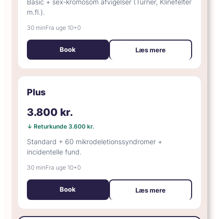
Basic + sex-kromosom afvigelser (Turner, Klinefelter
m.fl.).
30 min
Fra uge 10+0
Book
Læs mere
Plus
3.800 kr.
↓ Returkunde 3.600 kr.
Standard + 60 mikrodeletionssyndromer +
incidentelle fund.
30 min
Fra uge 10+0
Book
Læs mere