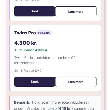
30 min
Fra uge 10+0
Book
Læs mere
Twins Pro
TVILLING
4.300 kr.
↓ Returkunde 4.000 kr.
Twins Basic + udvidede trisomier + 92
mikrodeletioner.
30 min
Fra uge 10+0
Book
Læs mere
Bemærk:
Tidlig scanning er ikke inkluderet i
prisen. Vi anbefaler tilkøb (
445 kr.
) samme dag