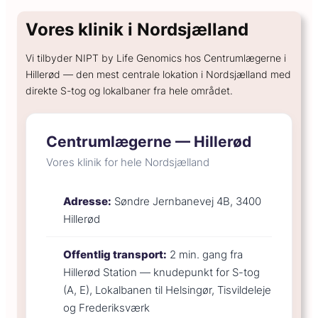
GENERELT
Vores klinik i Nordsjælland
Hvad koster en spiral?
Hvor sikker er prævention?
Vi tilbyder NIPT by Life Genomics hos Centrumlægerne i
Hillerød — den mest centrale lokation i Nordsjælland med
Hvordan kan hormoner påvirke humøret?
direkte S-tog og lokalbaner fra hele området.
Hvordan skifter jeg prævention?
Centrumlægerne — Hillerød
Vores klinik for hele Nordsjælland
Adresse:
Søndre Jernbanevej 4B, 3400
Hillerød
Offentlig transport:
2 min. gang fra
Hillerød Station — knudepunkt for S-tog
(A, E), Lokalbanen til Helsingør, Tisvildeleje
og Frederiksværk