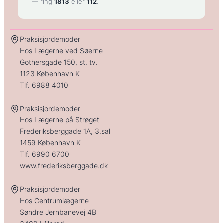
— ring
1813
eller
112
.
Praksisjordemoder
Hos Lægerne ved Søerne
Gothersgade 150, st. tv.
1123 København K
Tlf.
6988 4010
Praksisjordemoder
Hos Lægerne på Strøget
Frederiksberggade 1A, 3.sal
1459 København K
Tlf.
6990 6700
www.frederiksberggade.dk
Praksisjordemoder
Hos Centrumlægerne
Søndre Jernbanevej 4B