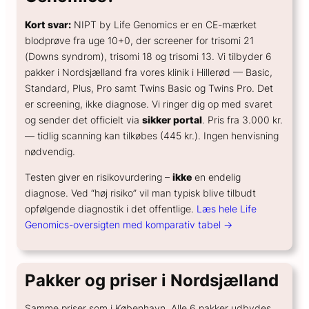
Kort svar:
NIPT by Life Genomics er en CE-mærket
blodprøve fra uge 10+0, der screener for trisomi 21
(Downs syndrom), trisomi 18 og trisomi 13. Vi tilbyder 6
pakker i Nordsjælland fra vores klinik i Hillerød — Basic,
Standard, Plus, Pro samt Twins Basic og Twins Pro. Det
er screening, ikke diagnose. Vi ringer dig op med svaret
og sender det officielt via
sikker portal
. Pris fra 3.000 kr.
— tidlig scanning kan tilkøbes (445 kr.). Ingen henvisning
nødvendig.
Testen giver en risikovurdering –
ikke
en endelig
diagnose. Ved “høj risiko” vil man typisk blive tilbudt
opfølgende diagnostik i det offentlige.
Læs hele Life
Genomics-oversigten med komparativ tabel →
Pakker og priser i Nordsjælland
Samme priser som i København. Alle 6 pakker udbydes