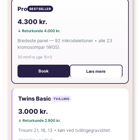
Pro
BESTSELLER
4.300 kr.
↓ Returkunde 4.000 kr.
Bredeste panel — 92 mikrodeletioner + alle 23
kromosompar (WGS).
30 min
Fra uge 10+0
Book
Læs mere
Twins Basic
TVILLING
3.000 kr.
↓ Returkunde 2.900 kr.
Trisomi 21, 18, 13 + køn ved tvillingegraviditet.