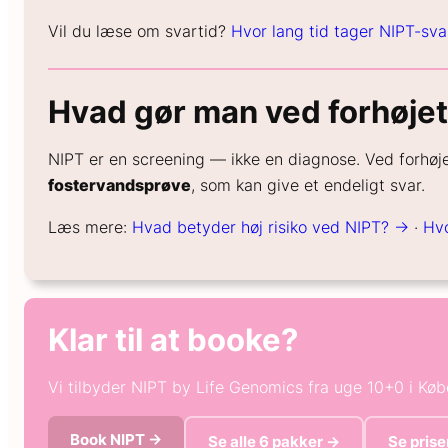
Vil du læse om svartid?
Hvor lang tid tager NIPT-sv
Hvad gør man ved forhøjet 
NIPT er en screening — ikke en diagnose. Ved forhøjet 
fostervandsprøve
, som kan give et endeligt svar.
Læs mere:
Hvad betyder høj risiko ved NIPT? →
·
Hvo
Klar til at booke?
Vi tilbyder NIPT by Life Genomics fra uge 10+0 i Kø
Book NIPT →
Se alle 6 pakker →
Se prise