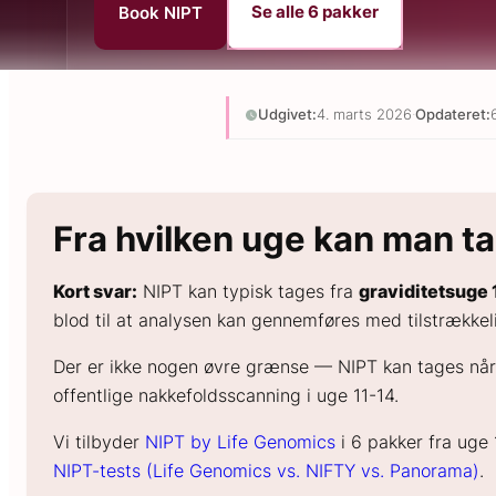
Se alle 6 pakker
Book NIPT
Udgivet:
4. marts 2026
·
Opdateret:
Fra hvilken uge kan man t
Kort svar:
NIPT kan typisk tages fra
graviditetsuge
blod til at analysen kan gennemføres med tilstrækkeli
Der er ikke nogen øvre grænse — NIPT kan tages når s
offentlige nakkefoldsscanning i uge 11-14.
Vi tilbyder
NIPT by Life Genomics
i 6 pakker fra uge 
NIPT-tests (Life Genomics vs. NIFTY vs. Panorama)
.