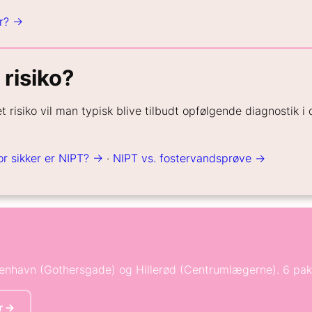
ar? →
risiko?
risiko vil man typisk blive tilbudt opfølgende diagnostik i 
r sikker er NIPT? →
·
NIPT vs. fostervandsprøve →
benhavn (Gothersgade) og Hillerød (Centrumlægerne). 6 pakk
r →