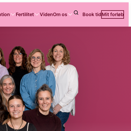
tion
Fertilitet
Viden
Om os
Book tid
Mit forløb