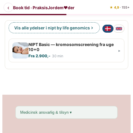
‹
Book tid · PraksisJordem❤der
★ 4,9
· 155+
Vis alle ydelser i nipt by life genomics
NIPT Basic — kromosomscreening fra uge
10+0
▸
Fra 2.900,-
· 30 min
Hvo
Førs
Cyk
Medicinsk ansvarlig & tilsyn ▾
fra uge 10+0
Beregn tidligste dag