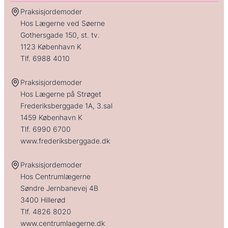
Blodprøve der screener for de tre hyppigste trisomier (Down,
Praksisjordemoder
Edwards, Patau) samt køn på barnet.
Hos Lægerne ved Søerne
Screening for trisomi 21 (Down), trisomi 18
(Edwards), trisomi 13 (Patau)
Gothersgade 150, st. tv.
Køn på barnet er inkluderet
1123 København K
Fra graviditetsuge 10+0
Tlf.
6988 4010
Svar 6-10 hverdage (telefonisk + sikker portal)
Ingen henvisning nødvendig
Praksisjordemoder
Fra 2.900,-
30 min
Hos Lægerne på Strøget
Book tid →
Frederiksberggade 1A, 3.sal
1459 København K
Tlf.
6990 6700
www.frederiksberggade.dk
Praksisjordemoder
Hos Centrumlægerne
Søndre Jernbanevej 4B
3400 Hillerød
Tlf.
4826 8020
www.centrumlaegerne.dk