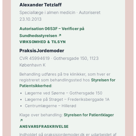
Alexander Tetzlaff
Speciallæge i almen medicin · Autoriseret
23.10.2013
Autorisation 0653F – Verificer på
Sundhedsstyrelsen ↗
VIRKSOMHED & TILSYN
PraksisJordemoder
CVR 45994619 · Gothersgade 150, 1123
København K
Behandling udføres på tre klinikker, som hver er
registreret som behandlingssted hos
Styrelsen for
Patientsikkerhed
:
Lægerne ved Søerne
– Gothersgade 150
Lægerne på Strøget
– Frederiksberggade 1A
Centrumlægerne
– Hillerød
Klage over behandling:
Styrelsen for Patientklager
↗
ANSVARSFRASKRIVELSE
Indholdet på praksisjordemoder.dk er udarbejdet af