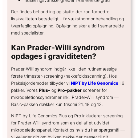
Indlæringsvanskeligheder i varierende grad
Der findes behandling og støtte der kan forbedre
livskvaliteten betydeligt – fx væksthormonbehandling og
tværfaglig opfølgning. Opfølgning sker altid i samarbejde
med specialister.
Kan Prader-Willi syndrom
opdages i graviditeten?
Prader-Willi syndrom indgår ikke i den rutinemæssige
første trimester-screening (nakkefoldsscanning). Hos
Praksisjordemoder tilbyder vi
NIPT by Life Genomics
i 6
pakker. Vores
Plus-
og
Pro-pakker
screener for
mikrodeletionssyndromer inkl. Prader-Willi syndrom —
Basic-pakken dækker kun trisomi 21, 18 og 13.
NIPT by Life Genomics Plus og Pro inkluderer screening
for Prader-Willi syndrom som en del af et udvidet
mikrodeletionspanel. Kontakt os hvis du har spørgsmål —
vi vejleder dig om hvilken pakke der passer til dit