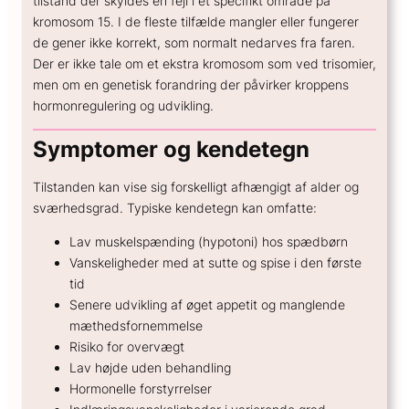
tilstand der skyldes en fejl i et specifikt område på
kromosom 15. I de fleste tilfælde mangler eller fungerer
GENERELT
de gener ikke korrekt, som normalt nedarves fra faren.
Hvad koster en spiral?
Der er ikke tale om et ekstra kromosom som ved trisomier,
Hvor sikker er prævention?
men om en genetisk forandring der påvirker kroppens
Hvordan kan hormoner påvirke humøret?
hormonregulering og udvikling.
Hvordan skifter jeg prævention?
Symptomer og kendetegn
Tilstanden kan vise sig forskelligt afhængigt af alder og
sværhedsgrad. Typiske kendetegn kan omfatte:
Lav muskelspænding (hypotoni) hos spædbørn
Vanskeligheder med at sutte og spise i den første
tid
Senere udvikling af øget appetit og manglende
mæthedsfornemmelse
Risiko for overvægt
Lav højde uden behandling
Hormonelle forstyrrelser