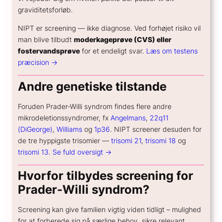
graviditetsforløb.
NIPT er screening — ikke diagnose. Ved forhøjet risiko vil
man blive tilbudt
moderkageprøve (CVS) eller
fostervandsprøve
for et endeligt svar.
Læs om testens
præcision →
Andre genetiske tilstande
Foruden Prader-Willi syndrom findes flere andre
mikrodeletionssyndromer, fx
Angelmans
,
22q11
(DiGeorge)
,
Williams
og
1p36
. NIPT screener desuden for
de tre hyppigste trisomier —
trisomi 21
,
trisomi 18
og
trisomi 13
.
Se fuld oversigt →
Hvorfor tilbydes screening for
Prader-Willi syndrom?
Screening kan give familien vigtig viden tidligt – mulighed
for at forberede sig på særlige behov, sikre relevant