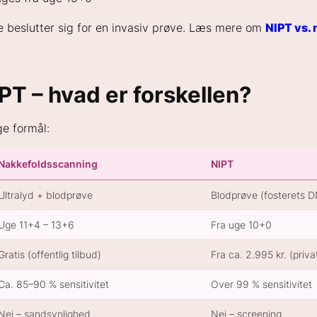
beslutter sig for en invasiv prøve. Læs mere om
NIPT vs.
PT – hvad er forskellen?
ge formål:
Nakkefoldsscanning
NIPT
Ultralyd + blodprøve
Blodprøve (fosterets 
Uge 11+4 – 13+6
Fra uge 10+0
Gratis (offentlig tilbud)
Fra ca. 2.995 kr. (priva
Ca. 85–90 % sensitivitet
Over 99 % sensitivitet
Nej – sandsynlighed
Nej – screening