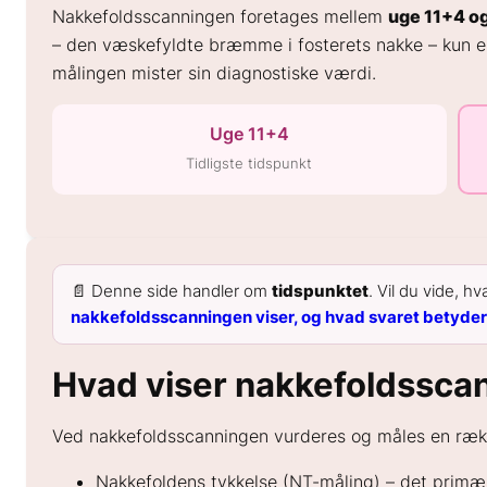
Nakkefoldsscanningen foretages mellem
uge 11+4 o
– den væskefyldte bræmme i fosterets nakke – kun er
målingen mister sin diagnostiske værdi.
Uge 11+4
Tidligste tidspunkt
📄 Denne side handler om
tidspunktet
. Vil du vide, 
nakkefoldsscanningen viser, og hvad svaret betyder
Hvad viser nakkefoldssca
Ved nakkefoldsscanningen vurderes og måles en rækk
Nakkefoldens tykkelse (NT-måling) – det primær