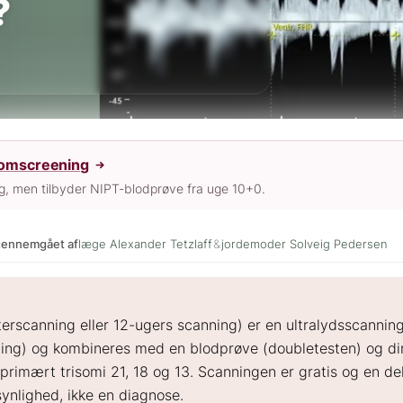
?
somscreening
ng, men tilbyder NIPT-blodprøve fra uge 10+0.
 gennemgået af
læge Alexander Tetzlaff
&
jordemoder Solveig Pedersen
terscanning eller 12-ugers scanning) er en ultralydsscanni
ing) og kombineres med en blodprøve (doubletesten) og din 
imært trisomi 21, 18 og 13. Scanningen er gratis og en del 
ynlighed, ikke en diagnose.