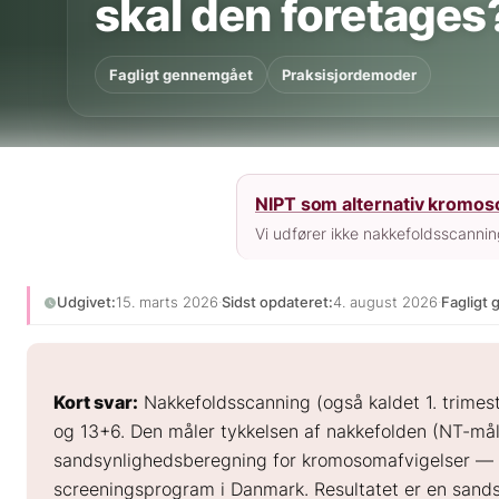
skal den foretages
Fagligt gennemgået
Praksisjordemoder
NIPT som alternativ kromo
Vi udfører ikke nakkefoldsscanni
Udgivet:
15. marts 2026
·
Sidst opdateret:
4. august 2026
·
Fagligt
Kort svar:
Nakkefoldsscanning (også kaldet 1. trimes
og 13+6. Den måler tykkelsen af nakkefolden (NT-mål
sandsynlighedsberegning for kromosomafvigelser — pr
screeningsprogram i Danmark. Resultatet er en sands