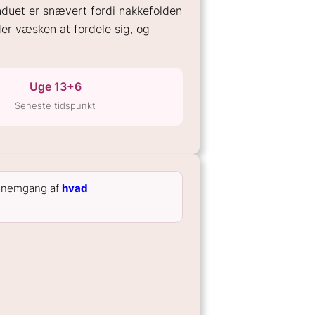
induet er snævert fordi nakkefolden
er væsken at fordele sig, og
Uge 13+6
Seneste tidspunkt
gennemgang af
hvad