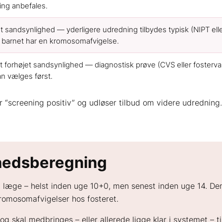
ing anbefales.
t sandsynlighed — yderligere udredning tilbydes typisk (NIPT el
 barnet har en kromosomafvigelse.
 forhøjet sandsynlighed — diagnostisk prøve (CVS eller fosterva
n vælges først.
screening positiv” og udløser tilbud om videre udredning.
hedsberegning
 læge – helst inden uge 10+0, men senest inden uge 14. Den
kromosomafvigelser hos fosteret.
og skal medbringes – eller allerede ligge klar i systemet – t