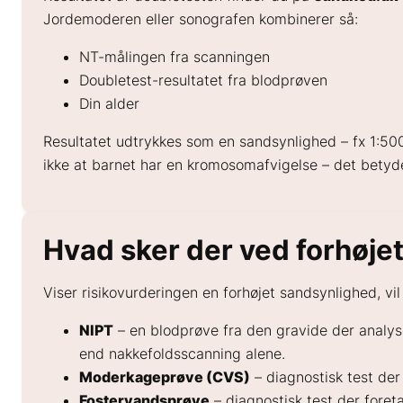
Jordemoderen eller sonografen kombinerer så:
NT-målingen fra scanningen
Doubletest-resultatet fra blodprøven
Din alder
Resultatet udtrykkes som en sandsynlighed – fx 1:500
ikke at barnet har en kromosomafvigelse – det betyde
Hvad sker der ved forhøje
Viser risikovurderingen en forhøjet sandsynlighed, vil
NIPT
– en blodprøve fra den gravide der analys
end nakkefoldsscanning alene.
Moderkageprøve (CVS)
– diagnostisk test der
Fostervandsprøve
– diagnostisk test der foret