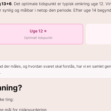
g 13+6
. Det optimale tidspunkt er typisk omkring uge 12. V
 synlig og målbar i netop den periode. Efter uge 14 begynd
Uge 12 ⭐
Optimalt tidspunkt
hvad der måles, og hvordan svaret skal forstås, har vi en samlet 
.
nning?
e ting:
e mål for risikovurdering