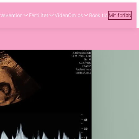
rævention
Fertilitet
Viden
Om os
Book tid
Mit forløb