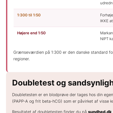
udredn
1:300 til 1:50
Forhøje
IKKE at
Højere end 1:50
Markant
NIPT ka
Grænseværdien på 1:300 er den danske standard for “
regioner.
Doubletest og sandsynlig
Doubletesten er en blodprøve der tages hos din egen
(PAPP-A og frit beta-hCG) som er påvirket af visse 
Resultatet af doubletesten finder du på
sundhed.dk