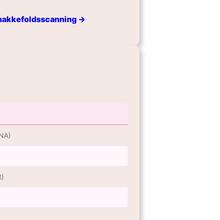
 nakkefoldsscanning →
DNA)
t)