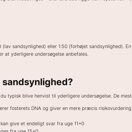
 (lav sandsynlighed) eller 1:50 (forhøjet sandsynlighed). E
r at yderligere undersøgelse anbefales.
t sandsynlighed?
 du typisk blive henvist til yderligere undersøgelse. De mest
erer fosterets DNA og giver en mere præcis risikovurdering.
 kan give et endeligt svar fra uge 11+0
ages fra uge 15+0