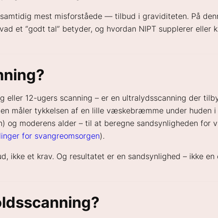
amtidig mest misforståede — tilbud i graviditeten. På denn
vad et “godt tal” betyder, og hvordan NIPT supplerer eller 
nning?
g eller 12-ugers scanning – er en ultralydsscanning der til
gen måler tykkelsen af en lille væskebræmme under huden i
 og moderens alder – til at beregne sandsynligheden for v
inger for svangreomsorgen
).
bud, ikke et krav. Og resultatet er en sandsynlighed – ikke en
oldsscanning?