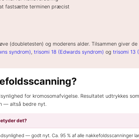
at fastsætte terminen præcist
øve (doubletesten) og moderens alder. Tilsammen giver de
owns syndrom)
,
trisomi 18 (Edwards syndrom)
og
trisomi 13
kkefoldsscanning?
ynlighed for kromosomafvigelse. Resultatet udtrykkes som et
n — altså bedre nyt.
etyder det?
dsynlighed — godt nyt. Ca. 95 % af alle nakkefoldsscanninger la