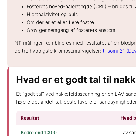
Fosterets hoved-halelængde (CRL) – bruges til 
Hjerteaktivitet og puls
Om der er ét eller flere fostre
Grov gennemgang af fosterets anatomi
NT-målingen kombineres med resultatet af en blodpr
de tre hyppigste kromosomafvigelser:
trisomi 21 (D
Hvad er et godt tal til na
Et “godt tal” ved nakkefoldsscanning er en LAV sands
højere det andet tal, desto lavere er sandsynlighede
Resultat
Hvad b
Bedre end 1:300
Lav san