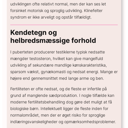
udviklingen ofte relativt normal, men der kan ses let
GENERELT
forsinket motorisk og sproglig udvikling. Klinefelter
Hvad koster en spiral?
syndrom er ikke arveligt og opstår tilfældigt.
Hvor sikker er prævention?
Hvordan kan hormoner påvirke humøret?
Kendetegn og
Hvordan skifter jeg prævention?
helbredsmæssige forhold
I puberteten producerer testiklerne typisk nedsatte
mængder testosteron, hvilket kan give mangelfuld
udvikling af sekundære mandlige kønskarakteristika,
sparsom vækst, gynækomasti og nedsat energi. Mange er
højere end gennemsnittet med lange arme og ben.
Fertiliteten er ofte nedsat, og de fleste er infertile på
grund af manglende sædproduktion. I nogle tilfælde kan
moderne fertilitetsbehandling dog gøre det muligt at få
biologiske børn. Intellektuelt ligger de fleste inden for
normalområdet, men der er øget risiko for sproglige
indlæringsvanskeligheder og opmærksomhedsproblemer.