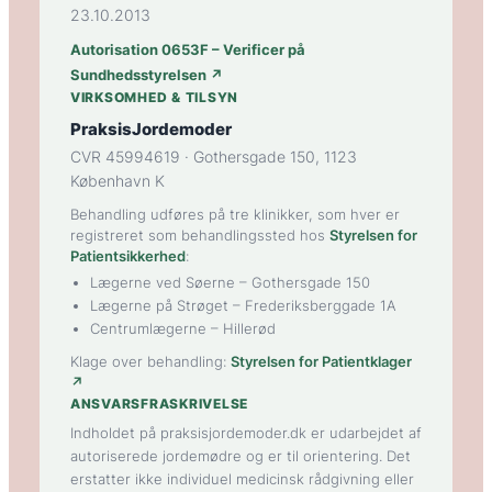
23.10.2013
Autorisation 0653F – Verificer på
Sundhedsstyrelsen ↗
VIRKSOMHED & TILSYN
PraksisJordemoder
CVR 45994619 · Gothersgade 150, 1123
København K
Behandling udføres på tre klinikker, som hver er
registreret som behandlingssted hos
Styrelsen for
Patientsikkerhed
:
Lægerne ved Søerne
– Gothersgade 150
Lægerne på Strøget
– Frederiksberggade 1A
Centrumlægerne
– Hillerød
Klage over behandling:
Styrelsen for Patientklager
↗
ANSVARSFRASKRIVELSE
Indholdet på praksisjordemoder.dk er udarbejdet af
autoriserede jordemødre og er til orientering. Det
erstatter ikke individuel medicinsk rådgivning eller