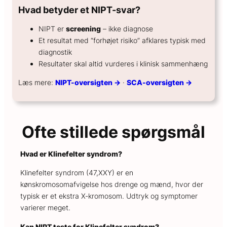
Hvad betyder et NIPT-svar?
NIPT er
screening
– ikke diagnose
Et resultat med “forhøjet risiko” afklares typisk med
diagnostik
Resultater skal altid vurderes i klinisk sammenhæng
Læs mere:
NIPT-oversigten →
·
SCA-oversigten →
Ofte stillede spørgsmål
Hvad er Klinefelter syndrom?
Klinefelter syndrom (47,XXY) er en
kønskromosomafvigelse hos drenge og mænd, hvor der
typisk er et ekstra X-kromosom. Udtryk og symptomer
varierer meget.
Kan NIPT teste for Klinefelter syndrom?