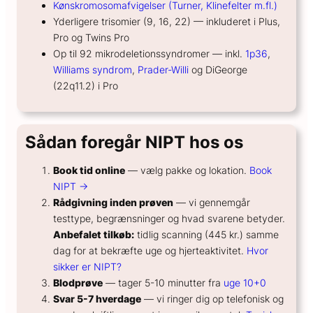
Kønskromosomafvigelser (Turner, Klinefelter m.fl.)
Yderligere trisomier (9, 16, 22) — inkluderet i Plus,
Pro og Twins Pro
Op til 92 mikrodeletionssyndromer — inkl.
1p36
,
Williams syndrom
,
Prader-Willi
og DiGeorge
(22q11.2) i Pro
Sådan foregår NIPT hos os
Book tid online
— vælg pakke og lokation.
Book
NIPT →
Rådgivning inden prøven
— vi gennemgår
testtype, begrænsninger og hvad svarene betyder.
Anbefalet tilkøb:
tidlig scanning (445 kr.) samme
dag for at bekræfte uge og hjerteaktivitet.
Hvor
sikker er NIPT?
Blodprøve
— tager 5-10 minutter fra
uge 10+0
Svar 5-7 hverdage
— vi ringer dig op telefonisk og