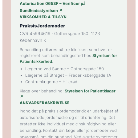
Autorisation 0653F – Verificer på
Sundhedsstyrelsen ↗
VIRKSOMHED & TILSYN
PraksisJordemoder
CVR 45994619 · Gothersgade 150, 1123
København K
Behandling udføres på tre klinikker, som hver er
registreret som behandlingssted hos
Styrelsen for
Patientsikkerhed
:
Lægerne ved Søerne
– Gothersgade 150
Lægerne på Strøget
– Frederiksberggade 1A
Centrumlægerne
– Hillerød
Klage over behandling:
Styrelsen for Patientklager
↗
ANSVARSFRASKRIVELSE
Indholdet på praksisjordemoder.dk er udarbejdet af
autoriserede jordemødre og er til orientering. Det
erstatter ikke individuel medicinsk rådgivning eller
behandling. Kontakt din læge eller jordemoder ved
spørgsmål om din sundhed. Ved akutte symptomer