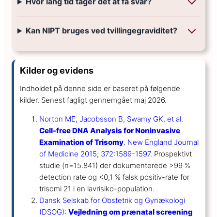
Hvor lang tid tager det at få svar?
Kan NIPT bruges ved tvillingegraviditet?
Kilder og evidens
Indholdet på denne side er baseret på følgende
kilder. Senest fagligt gennemgået maj 2026.
Norton ME, Jacobsson B, Swamy GK, et al.
Cell-free DNA Analysis for Noninvasive
Examination of Trisomy
. New England Journal
of Medicine 2015; 372:1589-1597.
Prospektivt
studie (n=15.841) der dokumenterede >99 %
detection rate og <0,1 % falsk positiv-rate for
trisomi 21 i en lavrisiko-population.
Dansk Selskab for Obstetrik og Gynækologi
(DSOG):
Vejledning om prænatal screening