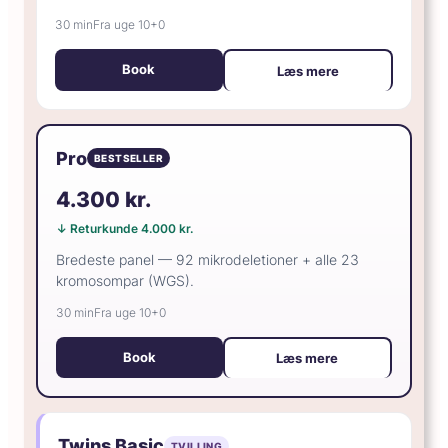
30 min
Fra uge 10+0
Book
Læs mere
Pro
BESTSELLER
4.300 kr.
↓ Returkunde 4.000 kr.
Bredeste panel — 92 mikrodeletioner + alle 23
kromosompar (WGS).
30 min
Fra uge 10+0
Book
Læs mere
Twins Basic
TVILLING