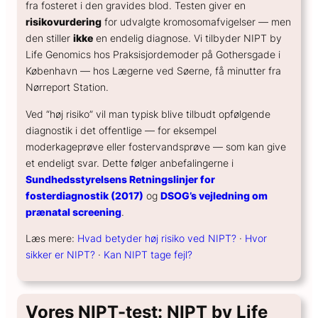
fra fosteret i den gravides blod. Testen giver en
GENERELT
risikovurdering
for udvalgte kromosomafvigelser — men
Hvad koster en spiral?
den stiller
ikke
en endelig diagnose. Vi tilbyder NIPT by
Life Genomics hos Praksisjordemoder på Gothersgade i
Hvor sikker er prævention?
København — hos Lægerne ved Søerne, få minutter fra
Hvordan kan hormoner påvirke humøret?
Nørreport Station.
Hvordan skifter jeg prævention?
Ved “høj risiko” vil man typisk blive tilbudt opfølgende
diagnostik i det offentlige — for eksempel
moderkageprøve eller fostervandsprøve — som kan give
et endeligt svar. Dette følger anbefalingerne i
Sundhedsstyrelsens Retningslinjer for
fosterdiagnostik (2017)
og
DSOG’s vejledning om
prænatal screening
.
Læs mere:
Hvad betyder høj risiko ved NIPT?
·
Hvor
sikker er NIPT?
·
Kan NIPT tage fejl?
Vores NIPT-test: NIPT by Life