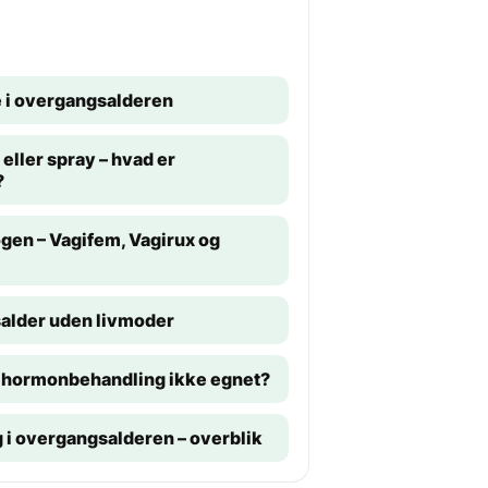
 i overgangsalderen
l eller spray – hvad er
?
ogen – Vagifem, Vagirux og
alder uden livmoder
 hormonbehandling ikke egnet?
 i overgangsalderen – overblik