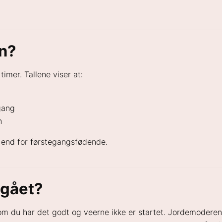
en?
imer. Tallene viser at:
gang
n
e end for førstegangsfødende.
 gået?
m du har det godt og veerne ikke er startet. Jordemoderen v