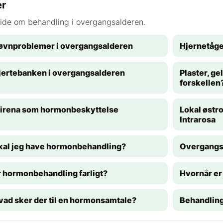
er
ide om behandling i overgangsalderen.
øvnproblemer i overgangsalderen
Hjernetåge
jertebanken i overgangsalderen
Plaster, ge
forskellen
irena som hormonbeskyttelse
Lokal østr
Intrarosa
kal jeg have hormonbehandling?
Overgangs
r hormonbehandling farligt?
Hvornår er
vad sker der til en hormonsamtale?
Behandling