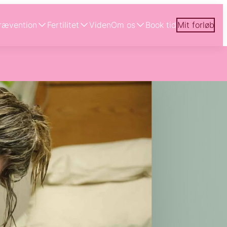
rævention
Fertilitet
Viden
Om os
Book tid
Mit forløb