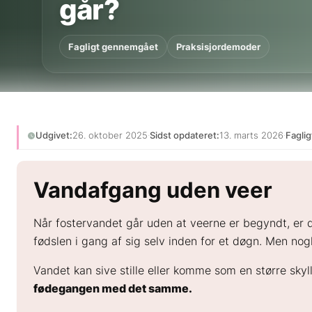
går?
Fagligt gennemgået
Praksisjordemoder
Udgivet:
26. oktober 2025
·
Sidst opdateret:
13. marts 2026
·
Fagli
Vandafgang uden veer
Når fostervandet går uden at veerne er begyndt, er de
fødslen i gang af sig selv inden for et døgn. Men n
Vandet kan sive stille eller komme som en større skylle
fødegangen med det samme.