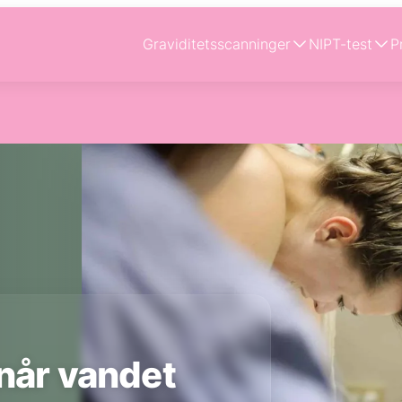
Graviditetsscanninger
NIPT-test
P
 når vandet