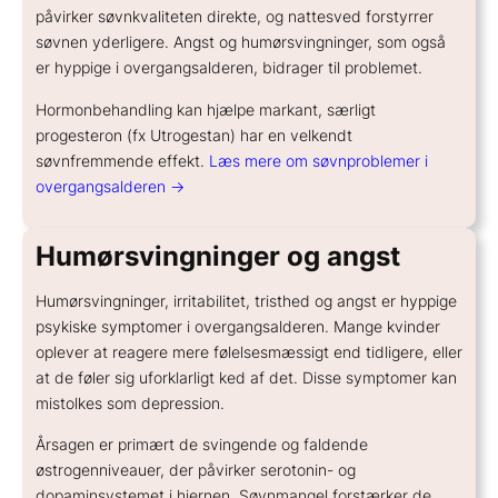
påvirker søvnkvaliteten direkte, og nattesved forstyrrer
søvnen yderligere. Angst og humørsvingninger, som også
er hyppige i overgangsalderen, bidrager til problemet.
Hormonbehandling kan hjælpe markant, særligt
progesteron (fx Utrogestan) har en velkendt
søvnfremmende effekt.
Læs mere om søvnproblemer i
overgangsalderen →
Humørsvingninger og angst
Humørsvingninger, irritabilitet, tristhed og angst er hyppige
psykiske symptomer i overgangsalderen. Mange kvinder
oplever at reagere mere følelsesmæssigt end tidligere, eller
at de føler sig uforklarligt ked af det. Disse symptomer kan
mistolkes som depression.
Årsagen er primært de svingende og faldende
østrogenniveauer, der påvirker serotonin- og
dopaminsystemet i hjernen. Søvnmangel forstærker de