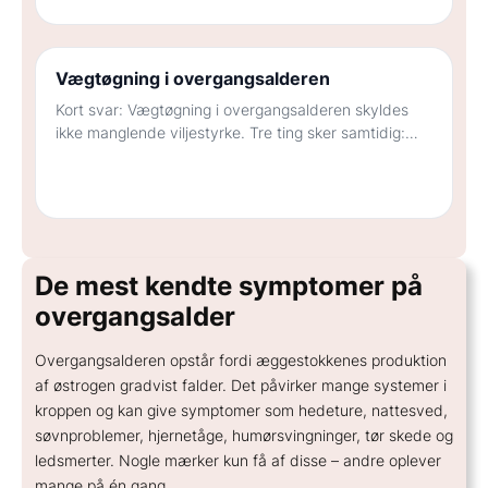
Vægtøgning i overgangsalderen
Kort svar: Vægtøgning i overgangsalderen skyldes
ikke manglende viljestyrke. Tre ting sker samtidig:
østrogenniveauet falder, muskelmassen mindskes
med alderen, og fedtet omfordeles…
De mest kendte symptomer på
overgangsalder
Overgangsalderen opstår fordi æggestokkenes produktion
af østrogen gradvist falder. Det påvirker mange systemer i
kroppen og kan give symptomer som hedeture, nattesved,
søvnproblemer, hjernetåge, humørsvingninger, tør skede og
ledsmerter. Nogle mærker kun få af disse – andre oplever
mange på én gang.