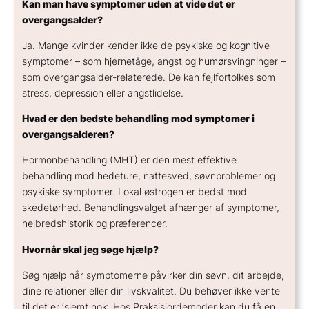
Kan man have symptomer uden at vide det er
overgangsalder?
Ja. Mange kvinder kender ikke de psykiske og kognitive
symptomer – som hjernetåge, angst og humørsvingninger –
som overgangsalder-relaterede. De kan fejlfortolkes som
stress, depression eller angstlidelse.
Hvad er den bedste behandling mod symptomer i
overgangsalderen?
Hormonbehandling (MHT) er den mest effektive
behandling mod hedeture, nattesved, søvnproblemer og
psykiske symptomer. Lokal østrogen er bedst mod
skedetørhed. Behandlingsvalget afhænger af symptomer,
helbredshistorik og præferencer.
Hvornår skal jeg søge hjælp?
Søg hjælp når symptomerne påvirker din søvn, dit arbejde,
dine relationer eller din livskvalitet. Du behøver ikke vente
til det er ‘slemt nok’. Hos Praksisjordemoder kan du få en