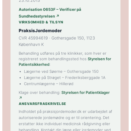
23.10.2013
Autorisation 0653F – Verificer på
Sundhedsstyrelsen ↗
VIRKSOMHED & TILSYN
PraksisJordemoder
CVR 45994619 · Gothersgade 150, 1123
København K
Behandling udføres på tre klinikker, som hver er
registreret som behandlingssted hos
Styrelsen for
Patientsikkerhed
:
Lægerne ved Søerne
– Gothersgade 150
Lægerne på Strøget
– Frederiksberggade 1A
Centrumlægerne
– Hillerød
Klage over behandling:
Styrelsen for Patientklager
↗
ANSVARSFRASKRIVELSE
Indholdet på praksisjordemoder.dk er udarbejdet af
autoriserede jordemødre og er til orientering. Det
erstatter ikke individuel medicinsk rådgivning eller
behandling. Kontakt din læge eller jordemoder ved