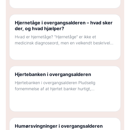
Hjernetåge i overgangsalderen – hvad sker
der, og hvad hjælper?
Hvad er hjernetåge? "Hjernetåge" er ikke et
medicinsk diagnoseord, men en velkendt beskrivelse
af noget mange kvinder oplever i overgangsalderen:
svært ved…
Hjertebanken i overgangsalderen
Hjertebanken i overgangsalderen Pludselig
fornemmelse af at hjertet banker hurtigt,
uregelmæssigt eller "springer et slag over" – det
oplever mange kvinder i…
Humørsvingninger i overgangsalderen