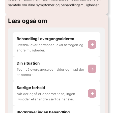
samtale om dine symptomer og behandlingsmuligheder.
Læs også om
Behandling i overgangsalderen
→
Overblik over hormoner, lokal østrogen og
andre muligheder.
Din situation
→
Tegn på overgangsalder, alder og hvad der
er normalt.
Særlige forhold
→
Når der også er endometriose, ingen
livmoder eller andre særlige hensyn.
Blodprøver inden behandling