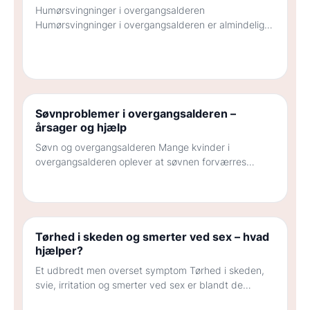
Humørsvingninger i overgangsalderen
Humørsvingninger i overgangsalderen er almindelige.
Mange oplever, at de lettere bliver irritable, kede af
det, sårbare eller mere følelsesmæssigt…
Søvnproblemer i overgangsalderen –
årsager og hjælp
Søvn og overgangsalderen Mange kvinder i
overgangsalderen oplever at søvnen forværres
markant. Det kan vise sig som besvær med at falde
i…
Tørhed i skeden og smerter ved sex – hvad
hjælper?
Et udbredt men overset symptom Tørhed i skeden,
svie, irritation og smerter ved sex er blandt de
hyppigste symptomer i overgangsalderen –…