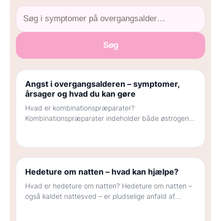
GENERELT
Hvad koster en spiral?
Hvor sikker er prævention?
Søg
Hvordan kan hormoner påvirke humøret?
Hvordan skifter jeg prævention?
Angst i overgangsalderen – symptomer,
årsager og hvad du kan gøre
Hvad er kombinationspræparater?
Kombinationspræparater indeholder både østrogen
og gestagen. De bruges til peri- og postmenopausale
kvinder med livmoder, der ønsker en enkel…
Hedeture om natten – hvad kan hjælpe?
Hvad er hedeture om natten? Hedeture om natten –
også kaldet nattesved – er pludselige anfald af
kraftig varme og svedtendens, der…