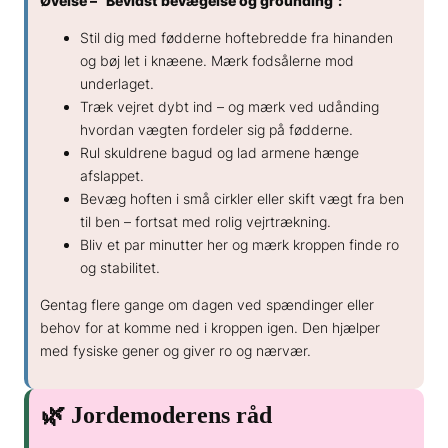
Øvelse – “Bevidst bevægelse og grounding”:
Stil dig med fødderne hoftebredde fra hinanden
og bøj let i knæene. Mærk fodsålerne mod
underlaget.
Træk vejret dybt ind – og mærk ved udånding
hvordan vægten fordeler sig på fødderne.
Rul skuldrene bagud og lad armene hænge
afslappet.
Bevæg hoften i små cirkler eller skift vægt fra ben
til ben – fortsat med rolig vejrtrækning.
Bliv et par minutter her og mærk kroppen finde ro
og stabilitet.
Gentag flere gange om dagen ved spændinger eller
behov for at komme ned i kroppen igen. Den hjælper
med fysiske gener og giver ro og nærvær.
🌿 Jordemoderens råd