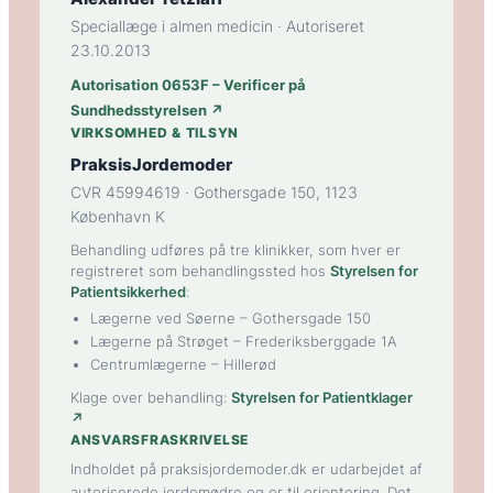
Speciallæge i almen medicin · Autoriseret
23.10.2013
Autorisation 0653F – Verificer på
Sundhedsstyrelsen ↗
VIRKSOMHED & TILSYN
PraksisJordemoder
CVR 45994619 · Gothersgade 150, 1123
København K
Behandling udføres på tre klinikker, som hver er
registreret som behandlingssted hos
Styrelsen for
Patientsikkerhed
:
Lægerne ved Søerne
– Gothersgade 150
Lægerne på Strøget
– Frederiksberggade 1A
Centrumlægerne
– Hillerød
Klage over behandling:
Styrelsen for Patientklager
↗
ANSVARSFRASKRIVELSE
Indholdet på praksisjordemoder.dk er udarbejdet af
autoriserede jordemødre og er til orientering. Det