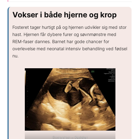
GENERELT
Vokser i både hjerne og krop
Hvad koster en spiral?
Hvor sikker er prævention?
Fosteret tager hurtigt på og hjernen udvikler sig med stor
Hvordan kan hormoner påvirke humøret?
hast. Hjernen får dybere furer og søvnmønstre med
REM-faser dannes. Barnet har gode chancer for
Hvordan skifter jeg prævention?
overlevelse med neonatal intensiv behandling ved fødsel
nu.
Scanning – fødder