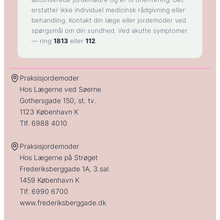
erstatter ikke individuel medicinsk rådgivning eller
behandling. Kontakt din læge eller jordemoder ved
spørgsmål om din sundhed. Ved akutte symptomer
— ring
1813
eller
112
.
Praksisjordemoder
Hos Lægerne ved Søerne
Gothersgade 150, st. tv.
1123 København K
Tlf.
6988 4010
Praksisjordemoder
Hos Lægerne på Strøget
Frederiksberggade 1A, 3.sal
1459 København K
Tlf.
6990 6700
www.frederiksberggade.dk