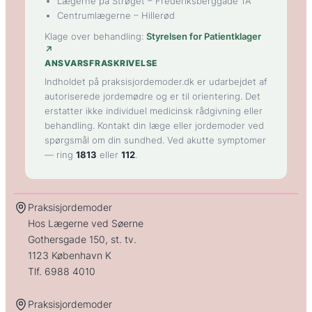
Lægerne på Strøget
– Frederiksberggade 1A
Centrumlægerne
– Hillerød
Klage over behandling:
Styrelsen for Patientklager
↗
ANSVARSFRASKRIVELSE
Indholdet på praksisjordemoder.dk er udarbejdet af
autoriserede jordemødre og er til orientering. Det
erstatter ikke individuel medicinsk rådgivning eller
behandling. Kontakt din læge eller jordemoder ved
spørgsmål om din sundhed. Ved akutte symptomer
— ring
1813
eller
112
.
Praksisjordemoder
Hos Lægerne ved Søerne
Gothersgade 150, st. tv.
1123 København K
Tlf.
6988 4010
Praksisjordemoder