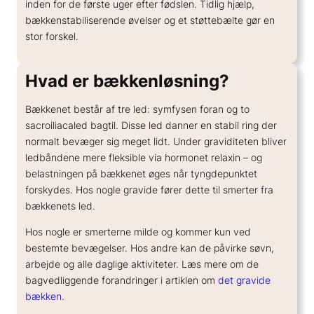
inden for de første uger efter fødslen. Tidlig hjælp,
GENERELT
bækkenstabiliserende øvelser og et støttebælte gør en
Hvad koster en spiral?
stor forskel.
Hvor sikker er prævention?
Hvordan kan hormoner påvirke humøret?
Hvad er bækkenløsning?
Hvordan skifter jeg prævention?
Bækkenet består af tre led: symfysen foran og to
sacroiliacaled bagtil. Disse led danner en stabil ring der
normalt bevæger sig meget lidt. Under graviditeten bliver
ledbåndene mere fleksible via hormonet relaxin – og
belastningen på bækkenet øges når tyngdepunktet
forskydes. Hos nogle gravide fører dette til smerter fra
bækkenets led.
Hos nogle er smerterne milde og kommer kun ved
bestemte bevægelser. Hos andre kan de påvirke søvn,
arbejde og alle daglige aktiviteter. Læs mere om de
bagvedliggende forandringer i artiklen om
det gravide
bækken
.