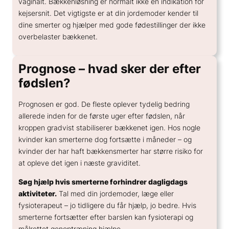
vaginalt. Bækkenløsning er normalt ikke en indikation for
kejsersnit. Det vigtigste er at din jordemoder kender til
dine smerter og hjælper med gode fødestillinger der ikke
overbelaster bækkenet.
Prognose – hvad sker der efter
fødslen?
Prognosen er god. De fleste oplever tydelig bedring
allerede inden for de første uger efter fødslen, når
kroppen gradvist stabiliserer bækkenet igen. Hos nogle
kvinder kan smerterne dog fortsætte i måneder – og
kvinder der har haft bækkensmerter har større risiko for
at opleve det igen i næste graviditet.
Søg hjælp hvis smerterne forhindrer dagligdags
aktiviteter.
Tal med din jordemoder, læge eller
fysioterapeut – jo tidligere du får hjælp, jo bedre. Hvis
smerterne fortsætter efter barslen kan fysioterapi og
målrettet genoptræning hjælpe.