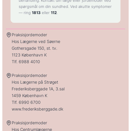
behandling. Kontakt din læge eller jordemoder ved
spørgsmål om din sundhed. Ved akutte symptomer
— ring
1813
eller
112
.
Praksisjordemoder
Hos Lægerne ved Søerne
Gothersgade 150, st. tv.
1123 København K
Tlf.
6988 4010
Praksisjordemoder
Hos Lægerne på Strøget
Frederiksberggade 1A, 3.sal
1459 København K
Tlf.
6990 6700
www.frederiksberggade.dk
Praksisjordemoder
Hos Centrumlægerne