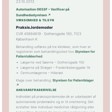
23.10.2013
Autorisation 0653F – Verificer på
Sundhedsstyrelsen ↗
VIRKSOMHED & TILSYN
PraksisJordemoder
CVR 45994619 · Gothersgade 150, 1123
København K
Behandling udføres på tre klinikker, som hver er
registreret som behandlingssted hos
Styrelsen for
Patientsikkerhed
:
Lægerne ved Søerne
– Gothersgade 150
Lægerne på Strøget
– Frederiksberggade 1A
Centrumlægerne
– Hillerød
Klage over behandling:
Styrelsen for Patientklager
↗
ANSVARSFRASKRIVELSE
Indholdet på praksisjordemoder.dk er udarbejdet af
autoriserede jordemødre og er til orientering. Det
erstatter ikke individuel medicinsk rådgivning eller