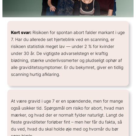
Priser
NIPT by Life Genomics
Spiral kontrol
· fra 3.000 kr.
Hvad betyder høj risiko?
EFTER POSITIV TEST
Book tid
Spiral skift
Falsk positiv / falsk negativ
Tidlig graviditetsscanning
TVILLING · FRA UGE 10
Se alle scanninger →
Alle priser →
Mit forløb
Udtagning af spiral
NIPT vs moderkageprøve
Life Genomics Twins
· fra 3.000 kr.
Overblik & hjælp
NIPT vs fostervandsprøve
Se alle fertilitetsydelser →
Book tid →
Kort svar:
Risikoen for spontan abort falder markant i uge
FIND KLINIK (LIFE
Mød jordemødrene →
Se alle ydelser →
Priser →
GENOMICS)
BEREGN
7. Har du allerede set hjerteblink ved en scanning, er
I behandling i udlandet?
København (Gothersgade)
Terminsberegner
risikoen statistisk meget lav — under 2 % for kvinder
Vores klinikker
Viden om prævention
under 30 år. De vigtigste advarselstegn er kraftig
Hillerød
SATELLITMONITORERING
Udregn risiko for abort
blødning, stærke underlivssmerter og pludseligt ophør af
HORMONSPIRAL
Sådan hjælper vi dig
Gothersgade, Indre København
Nordsjælland
Vælg scanning
alle graviditetssymptomer. Er du bekymret, giver en tidlig
Hormonspiral – guide – priser
Gothersgade 150, st. tv. · 1123 København K
De scanninger, din klinik beder om
Beregn HCG
scanning hurtig afklaring.
Hormonspiral bivirkninger
Er du i tvivl om, hvilken du skal vælge?
Beregn vægtafvigelse foster
Se alle NIPT-tests →
Strøget, Indre København
Priser →
Book NIPT →
KOBBERSPIRAL
Frederiksberggade 1A · 1459 København K
VIDEN OM FERTILITET
VIDEN
Kobberspiral – guide – priser
Ægløsning – hvornår sker det?
Hvorfor kan kønnet ikke ses?
At være gravid i uge 7 er en spændende, men for mange
Hillerød, Centrumlægerne
Kobberspiral bivirkninger
Fertilitetsberegner
også usikker tid. Spørgsmål om risiko for abort, hvad man
Graviditet udenfor livmoderen
Søndre Jernbanevej 4B · 3400 Hillerød
Kobberspiral eller hormonspiral?
PCOS og graviditet
mærker, og hvad der er normalt fylder naturligt. Langt de
Hvornår kan man se hjerteblink
fleste graviditeter forløber fint – men her får du fakta, så
BEREGNER
du ved, hvad du skal holde øje med og hvornår du bør
Beregn tidspunkt for spiral
søge hjælp.