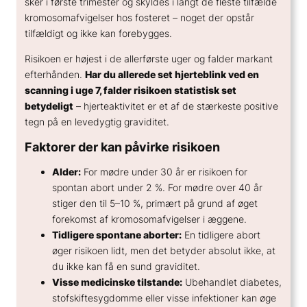
sker i første trimester og skyldes i langt de fleste tilfælde
kromosomafvigelser hos fosteret – noget der opstår
tilfældigt og ikke kan forebygges.
Risikoen er højest i de allerførste uger og falder markant
efterhånden.
Har du allerede set hjerteblink ved en
scanning i uge 7, falder risikoen statistisk set
betydeligt
– hjerteaktivitet er et af de stærkeste positive
tegn på en levedygtig graviditet.
Faktorer der kan påvirke risikoen
Alder:
For mødre under 30 år er risikoen for
spontan abort under 2 %. For mødre over 40 år
stiger den til 5–10 %, primært på grund af øget
forekomst af kromosomafvigelser i æggene.
Tidligere spontane aborter:
En tidligere abort
øger risikoen lidt, men det betyder absolut ikke, at
du ikke kan få en sund graviditet.
Visse medicinske tilstande:
Ubehandlet diabetes,
stofskiftesygdomme eller visse infektioner kan øge