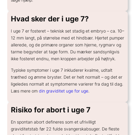
GENERELT
Hvad koster en spiral?
Hvad sker der i uge 7?
Hvor sikker er prævention?
I uge 7 er fosteret – teknisk set stadig et embryo – ca. 10–
Hvordan kan hormoner påvirke humøret?
12 mm langt, på størrelse med et hindbær. Hjertet pumper
Hvordan skifter jeg prævention?
allerede, og de primære organer som hjerne, rygmarv og
tarme begynder at tage form. Du mærker sandsynligvis
ikke fosteret endnu, men kroppen arbejder på højtryk.
Typiske symptomer i uge 7 inkluderer kvalme, udtalt
træthed og ømme bryster. Det er helt normalt – og det er
ligeledes normalt at symptomerne varierer fra dag til dag.
Læs mere om
din graviditet uge for uge
.
Risiko for abort i uge 7
En spontan abort defineres som et ufrivilligt
graviditetstab før 22 fulde svangerskabsuger. De fleste