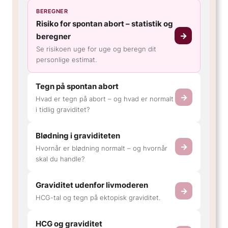
BEREGNER
Risiko for spontan abort – statistik og
→
beregner
Se risikoen uge for uge og beregn dit
personlige estimat.
Tegn på spontan abort
→
Hvad er tegn på abort – og hvad er normalt
i tidlig graviditet?
Blødning i graviditeten
→
Hvornår er blødning normalt – og hvornår
skal du handle?
Graviditet udenfor livmoderen
→
HCG-tal og tegn på ektopisk graviditet.
HCG og graviditet