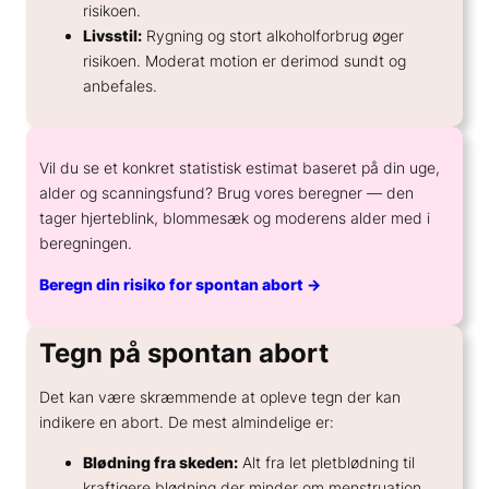
risikoen.
Livsstil:
Rygning og stort alkoholforbrug øger
risikoen. Moderat motion er derimod sundt og
anbefales.
Vil du se et konkret statistisk estimat baseret på din uge,
alder og scanningsfund? Brug vores beregner — den
tager hjerteblink, blommesæk og moderens alder med i
beregningen.
Beregn din risiko for spontan abort →
Tegn på spontan abort
Det kan være skræmmende at opleve tegn der kan
indikere en abort. De mest almindelige er:
Blødning fra skeden:
Alt fra let pletblødning til
kraftigere blødning der minder om menstruation.