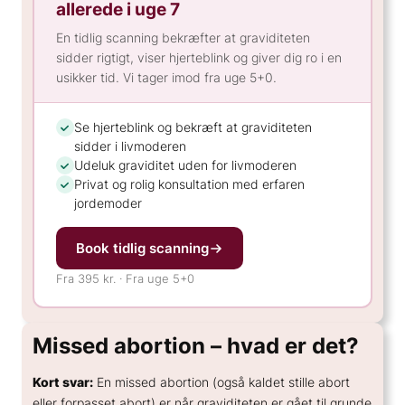
allerede i uge 7
En tidlig scanning bekræfter at graviditeten
sidder rigtigt, viser hjerteblink og giver dig ro i en
usikker tid. Vi tager imod fra uge 5+0.
Se hjerteblink og bekræft at graviditeten
sidder i livmoderen
Udeluk graviditet uden for livmoderen
Privat og rolig konsultation med erfaren
jordemoder
Book tidlig scanning
Fra 395 kr. · Fra uge 5+0
Missed abortion – hvad er det?
Kort svar:
En missed abortion (også kaldet stille abort
eller forpasset abort) er når graviditeten er gået til grunde