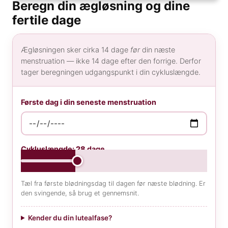
Beregn din ægløsning og dine
GENERELT
fertile dage
Hvad koster en spiral?
Hvor sikker er prævention?
Ægløsningen sker cirka 14 dage
før
din næste
Hvordan kan hormoner påvirke humøret?
menstruation — ikke 14 dage efter den forrige. Derfor
Hvordan skifter jeg prævention?
tager beregningen udgangspunkt i din cykluslængde.
Første dag i din seneste menstruation
Cykluslængde:
28
dage
Tæl fra første blødningsdag til dagen før næste blødning. Er
den svingende, så brug et gennemsnit.
Kender du din lutealfase?