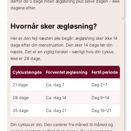
derfor de 5 dage inden ægløsning plus selve dagen – ikke
dagene efter.
Hvornår sker ægløsning?
Her er den fejl næsten alle begår: ægløsning sker ikke 14
dage efter din menstruation. Den sker 14 dage
før
din
næste. Det er en vigtig forskel – særligt hvis din cyklus
ikke er 28 dage.
Cykluslængde
Forventet ægløsning
Fertil periode
21 dage
Ca. dag 7
Dag 2–7
28 dage
Ca. dag 14
Dag 9–14
35 dage
Ca. dag 21
Dag 16–21
Din cyklus er din. Den varierer fra måned til måned og