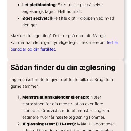
Let pletblødning:
Sker hos nogle på selve
ægløsningsdagen. Helt normalt.
Øget sexlyst:
Ikke tilfældigt – kroppen ved hvad
den gør.
Mærker du ingenting? Det er også normalt. Mange
kvinder har slet ingen tydelige tegn. Læs mere om
fertile
perioder og din fertilitet
.
Sådan finder du din ægløsning
Ingen enkelt metode giver det fulde billede. Brug dem
gerne sammen:
Menstruationskalender eller app:
Noter
startdatoen for din menstruation over flere
måneder. Gradvist ser du et mønster – og kan
estimere hvornår næste ægløsning kommer.
Ægløsningstest (LH-test):
Måler LH-hormonet i
urinen. Stiger det markant, forventes ægløsning