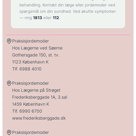
behandling. Kontakt din læge eller jordemoder ved
spørgsmål om din sundhed. Ved akutte symptomer
— ring
1813
eller
112
.
Praksisjordemoder
Hos Lægerne ved Søerne
Gothersgade 150, st. tv.
1123 København K
Tlf.
6988 4010
Praksisjordemoder
Hos Lægerne på Strøget
Frederiksberggade 1A, 3.sal
1459 København K
Tlf.
6990 6700
www.frederiksberggade.dk
Praksisjordemoder