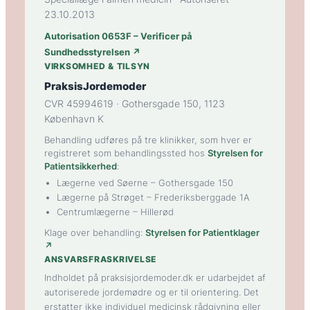
23.10.2013
Autorisation 0653F – Verificer på
Sundhedsstyrelsen ↗
VIRKSOMHED & TILSYN
PraksisJordemoder
CVR 45994619 · Gothersgade 150, 1123
København K
Behandling udføres på tre klinikker, som hver er
registreret som behandlingssted hos
Styrelsen for
Patientsikkerhed
:
Lægerne ved Søerne
– Gothersgade 150
Lægerne på Strøget
– Frederiksberggade 1A
Centrumlægerne
– Hillerød
Klage over behandling:
Styrelsen for Patientklager
↗
ANSVARSFRASKRIVELSE
Indholdet på praksisjordemoder.dk er udarbejdet af
autoriserede jordemødre og er til orientering. Det
erstatter ikke individuel medicinsk rådgivning eller