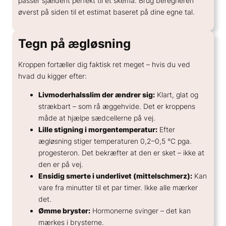
passer sjældent perfekt til et skema. Brug beregneren
øverst på siden til et estimat baseret på dine egne tal.
Tegn på ægløsning
Kroppen fortæller dig faktisk ret meget – hvis du ved
hvad du kigger efter:
Livmoderhalsslim der ændrer sig:
Klart, glat og
strækbart – som rå æggehvide. Det er kroppens
måde at hjælpe sædcellerne på vej.
Lille stigning i morgentemperatur:
Efter
ægløsning stiger temperaturen 0,2–0,5 °C pga.
progesteron. Det bekræfter at den er sket – ikke at
den er på vej.
Ensidig smerte i underlivet (mittelschmerz):
Kan
vare fra minutter til et par timer. Ikke alle mærker
det.
Ømme bryster:
Hormonerne svinger – det kan
mærkes i brysterne.