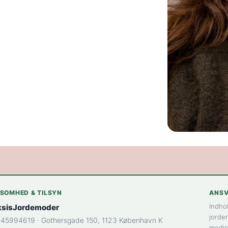
KSOMHED & TILSYN
ANSV
Indho
ksisJordemoder
jordem
45994619 · Gothersgade 150, 1123 København K
medic