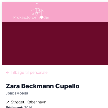
← Tilbage til personale
Zara Beckmann Cupello
JORDEMODER
📍 Strøget, København
Uddannet:
2014