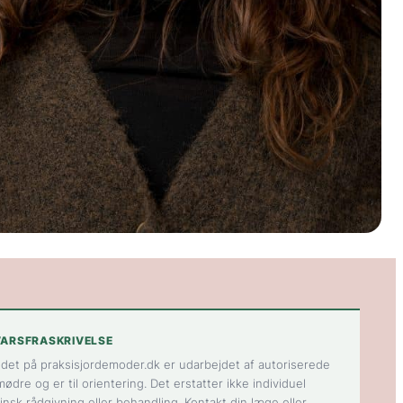
ARSFRASKRIVELSE
ldet på praksisjordemoder.dk er udarbejdet af autoriserede
ødre og er til orientering. Det erstatter ikke individuel
insk rådgivning eller behandling. Kontakt din læge eller