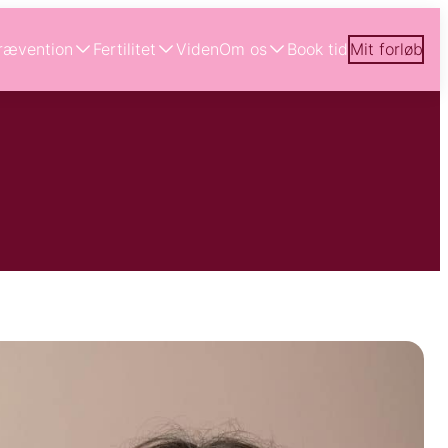
rævention
Fertilitet
Viden
Om os
Book tid
Mit forløb