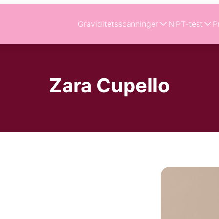
Graviditetsscanninger
NIPT-test
P
Zara Cupello