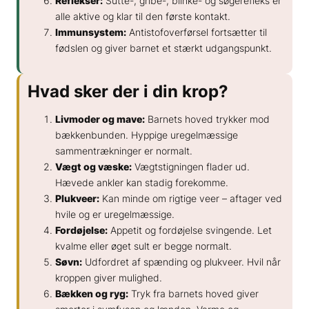
Reflekser:
Sutte-, gribe-, blinke- og søgerefleks er
alle aktive og klar til den første kontakt.
Immunsystem:
Antistofoverførsel fortsætter til
fødslen og giver barnet et stærkt udgangspunkt.
Hvad sker der i din krop?
Livmoder og mave:
Barnets hoved trykker mod
bækkenbunden. Hyppige uregelmæssige
sammentrækninger er normalt.
Vægt og væske:
Vægtstigningen flader ud.
Hævede ankler kan stadig forekomme.
Plukveer:
Kan minde om rigtige veer – aftager ved
hvile og er uregelmæssige.
Fordøjelse:
Appetit og fordøjelse svingende. Let
kvalme eller øget sult er begge normalt.
Søvn:
Udfordret af spænding og plukveer. Hvil når
kroppen giver mulighed.
Bækken og ryg:
Tryk fra barnets hoved giver