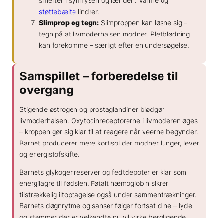
smerter i symfysen og lænden. Varme og
støttebælte
lindrer.
Slimprop og tegn:
Slimproppen kan løsne sig –
tegn på at livmoderhalsen modner. Pletblødning
kan forekomme – særligt efter en undersøgelse.
Samspillet – forberedelse til
overgang
Stigende østrogen og prostaglandiner blødgør
livmoderhalsen. Oxytocinreceptorerne i livmoderen øges
– kroppen gør sig klar til at reagere når veerne begynder.
Barnet producerer mere kortisol der modner lunger, lever
og energistofskifte.
Barnets glykogenreserver og fedtdepoter er klar som
energilagre til fødslen. Føtalt hæmoglobin sikrer
tilstrækkelig iltoptagelse også under sammentrækninger.
Barnets døgnrytme og sanser følger fortsat dine – lyde
og stemmer der er velkendte nu vil virke beroligende