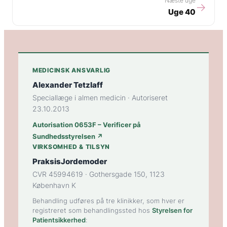
Næste uge
→
Uge 40
MEDICINSK ANSVARLIG
Alexander Tetzlaff
Speciallæge i almen medicin · Autoriseret
23.10.2013
Autorisation 0653F – Verificer på
Sundhedsstyrelsen ↗
VIRKSOMHED & TILSYN
PraksisJordemoder
CVR 45994619 · Gothersgade 150, 1123
København K
Behandling udføres på tre klinikker, som hver er
registreret som behandlingssted hos
Styrelsen for
Patientsikkerhed
: