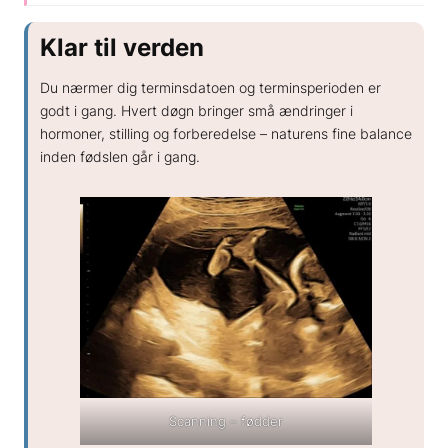
GENERELT
Klar til verden
Hvad koster en spiral?
Hvor sikker er prævention?
Du nærmer dig terminsdatoen og terminsperioden er
Hvordan kan hormoner påvirke humøret?
godt i gang. Hvert døgn bringer små ændringer i
hormoner, stilling og forberedelse – naturens fine balance
Hvordan skifter jeg prævention?
inden fødslen går i gang.
Scanning – fødder