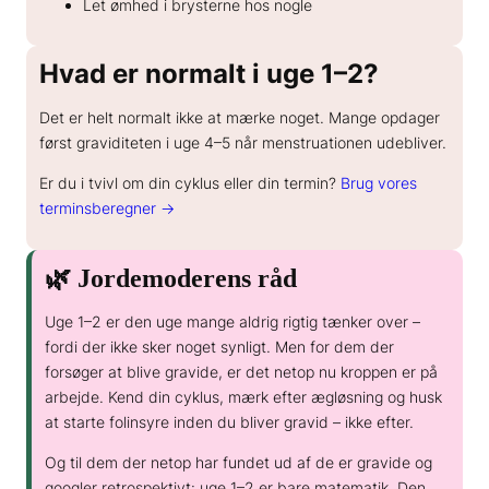
Let ømhed i brysterne hos nogle
Hvad er normalt i uge 1–2?
Det er helt normalt ikke at mærke noget. Mange opdager
først graviditeten i uge 4–5 når menstruationen udebliver.
Er du i tvivl om din cyklus eller din termin?
Brug vores
terminsberegner →
🌿 Jordemoderens råd
Uge 1–2 er den uge mange aldrig rigtig tænker over –
fordi der ikke sker noget synligt. Men for dem der
forsøger at blive gravide, er det netop nu kroppen er på
arbejde. Kend din cyklus, mærk efter ægløsning og husk
at starte folinsyre inden du bliver gravid – ikke efter.
Og til dem der netop har fundet ud af de er gravide og
googler retrospektivt: uge 1–2 er bare matematik. Den