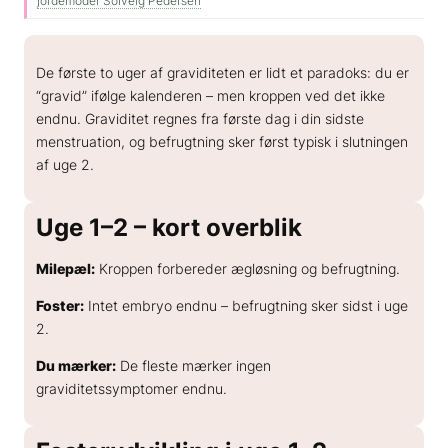
jordemoder Solveig Pedersen
GENERELT
Hvad koster en spiral?
De første to uger af graviditeten er lidt et paradoks: du er
Hvor sikker er prævention?
“gravid” ifølge kalenderen – men kroppen ved det ikke
Hvordan kan hormoner påvirke humøret?
endnu. Graviditet regnes fra første dag i din sidste
Hvordan skifter jeg prævention?
menstruation, og befrugtning sker først typisk i slutningen
af uge 2.
Uge 1–2 – kort overblik
Milepæl:
Kroppen forbereder ægløsning og befrugtning.
Foster:
Intet embryo endnu – befrugtning sker sidst i uge
2.
Du mærker:
De fleste mærker ingen
graviditetssymptomer endnu.