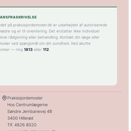
ARSFRASKRIVELSE
ldet på praksisjordemoder.dk er udarbejdet af autoriserede
ødre og er til orientering. Det erstatter ikke individuel
insk rådgivning eller behandling. Kontakt din læge eller
moder ved spørgsmål om din sundhed. Ved akutte
tomer — ring
1813
eller
112
.
Praksisjordemoder
Hos Centrumlægerne
Søndre Jernbanevej 4B
3400 Hillerød
Tlf.
4826 8020