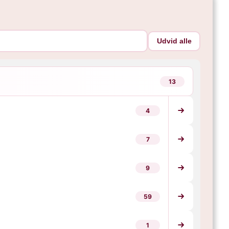
Udvid alle
13
4
7
9
59
1