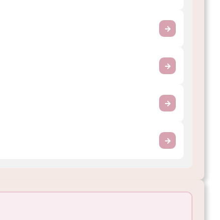
→
→
→
→