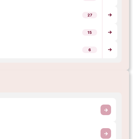
27
15
6
→
→