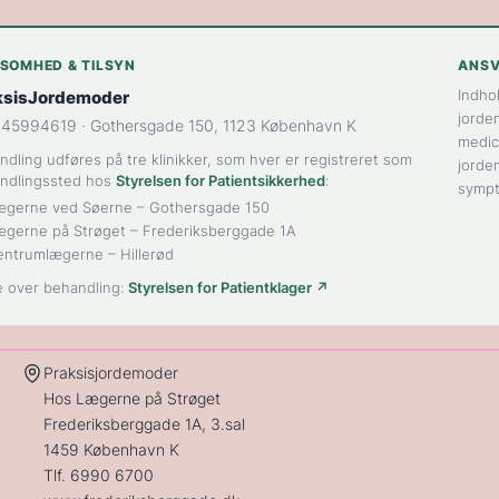
KSOMHED & TILSYN
ANSV
Indho
ksisJordemoder
jordem
45994619 · Gothersgade 150, 1123 København K
medic
dling udføres på tre klinikker, som hver er registreret som
jorde
ndlingssted hos
Styrelsen for Patientsikkerhed
:
symp
ægerne ved Søerne
– Gothersgade 150
ægerne på Strøget
– Frederiksberggade 1A
entrumlægerne
– Hillerød
e over behandling:
Styrelsen for Patientklager ↗
Praksisjordemoder
Hos Lægerne på Strøget
Frederiksberggade 1A, 3.sal
1459 København K
Tlf.
6990 6700