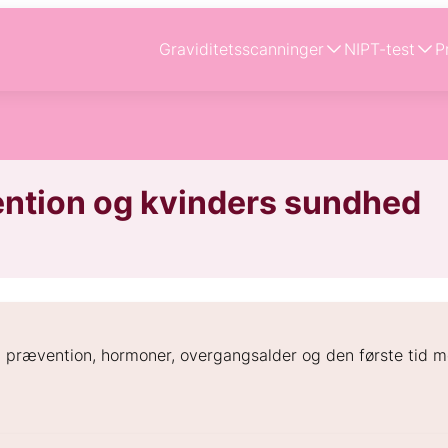
Graviditetsscanninger
NIPT-test
P
ention og kvinders sundhed
sel, prævention, hormoner, overgangsalder og den første tid m