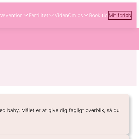
rævention
Fertilitet
Viden
Om os
Book tid
Mit forløb
ed baby. Målet er at give dig fagligt overblik, så du