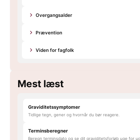
Overgangsalder
Prævention
Viden for fagfolk
Mest læst
Graviditetssymptomer
Tidlige tegn, gener og hvornår du bør reagere.
Terminsberegner
Beregn terminsdato og se dit graviditetsforløb uge for u