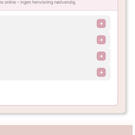
te online – ingen henvisning nødvendig.
→
→
→
→