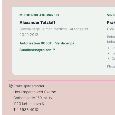
MEDICINSK ANSVARLIG
VIR
Alexander Tetzlaff
Pra
Speciallæge i almen medicin · Autoriseret
CVR 
23.10.2013
Behan
beha
Autorisation 0653F – Verificer på
L
Sundhedsstyrelsen ↗
L
C
Klag
Praksisjordemoder
Hos Lægerne ved Søerne
Gothersgade 150, st. tv.
1123 København K
Tlf.
6988 4010