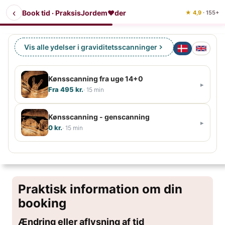
‹
Book tid · PraksisJordem❤der
★ 4,9
· 155+
Vis alle ydelser i graviditetsscanninger
Kønsscanning fra uge 14+0
▸
Fra 495 kr.
· 15 min
Hvo
Kønsscanning - genscanning
▸
0 kr.
· 15 min
Førs
Hvo
Cyk
Førs
Praktisk information om din
fra uge 14+0
booking
Cyk
Beregn tidligste dag
Ændring eller aflysning af tid