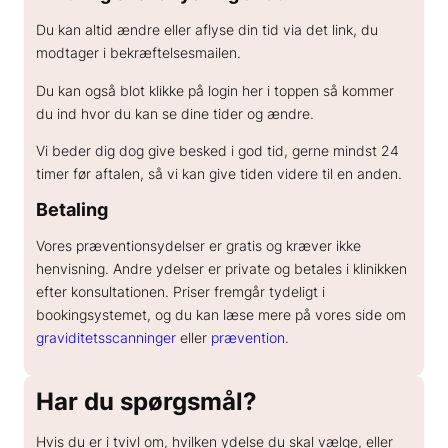
fra uge 14+0
Find ud af om det bliver en dreng eller pige, allerede fra uge
Du kan altid ændre eller aflyse din tid via det link, du
14.
modtager i bekræftelsesmailen.
Kønsbestemmelse fra uge 14+0
Beregn tidligste dag
Plads til ledsagere — tag gerne partner, søskende
eller bedsteforældre med
Du kan også blot klikke på login her i toppen så kommer
hvis vi ikke kunne se kønnet ved første scanning
Printede billeder med hjem
du ind hvor du kan se dine tider og ændre.
0 kr.
Videoklip til mobilen, så I kan dele med familien
15 min
Kønsgaranti: Kan kønnet ikke ses tydeligt, scanner
Vi beder dig dog give besked i god tid, gerne mindst 24
Book tid →
vi igen uden beregning
timer før aftalen, så vi kan give tiden videre til en anden.
Fra 495 kr.
15 min
Betaling
Book tid →
Vores præventionsydelser er gratis og kræver ikke
henvisning. Andre ydelser er private og betales i klinikken
efter konsultationen. Priser fremgår tydeligt i
bookingsystemet, og du kan læse mere på vores side om
graviditetsscanninger
eller
prævention.
Har du spørgsmål?
Hvis du er i tvivl om, hvilken ydelse du skal vælge, eller